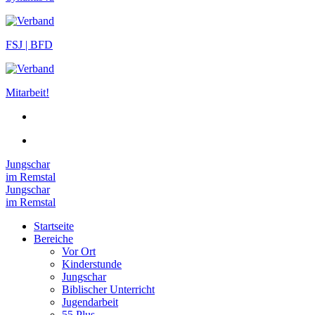
FSJ | BFD
Mitarbeit!
Jungschar
im Remstal
Jungschar
im Remstal
Startseite
Bereiche
Vor Ort
Kinderstunde
Jungschar
Biblischer Unterricht
Jugendarbeit
55 Plus